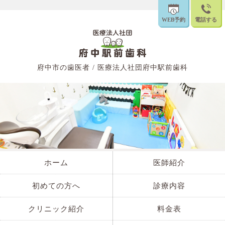
WEB予約
電話する
府中市の歯医者 / 医療法人社団府中駅前歯科
ホーム
医師紹介
初めての方へ
診療内容
クリニック紹介
料金表