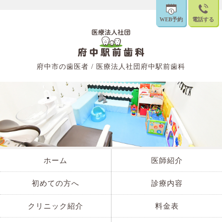
WEB予約
電話する
府中市の歯医者 / 医療法人社団府中駅前歯科
ホーム
医師紹介
初めての方へ
診療内容
クリニック紹介
料金表