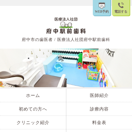
WEB予約
電話する
府中市の歯医者 / 医療法人社団府中駅前歯科
ホーム
医師紹介
初めての方へ
診療内容
クリニック紹介
料金表